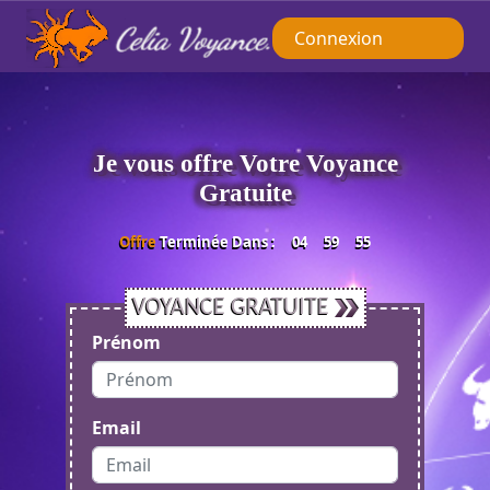
Connexion
Je vous offre Votre Voyance
Gratuite
Offre
Terminée Dans :
04
59
54
VOYANCE GRATUITE
Prénom
Email