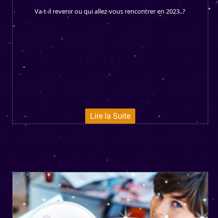
Va-t-il revenir ou qui allez-vous rencontrer en 2023..?
Lire la Suite
IL