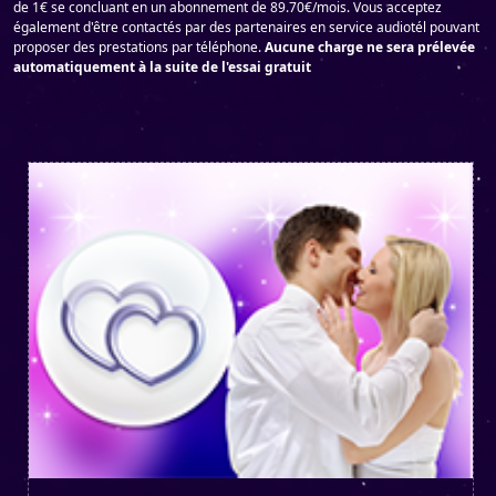
de 1€ se concluant en un abonnement de 89.70€/mois. Vous acceptez
également d'être contactés par des partenaires en service audiotél pouvant
proposer des prestations par téléphone.
Aucune charge ne sera prélevée
automatiquement à la suite de l'essai gratuit
UR